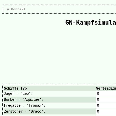
● Kontakt
GN-Kampfsimula
Schiffs Typ
Verteidig
Jäger - "Leo":
Bomber - "Aquilae":
Fregatte - "Fronax":
Zerstörer - "Draco":